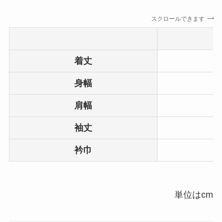
スクロールできます
着丈
身幅
肩幅
袖丈
衿巾
単位はcm