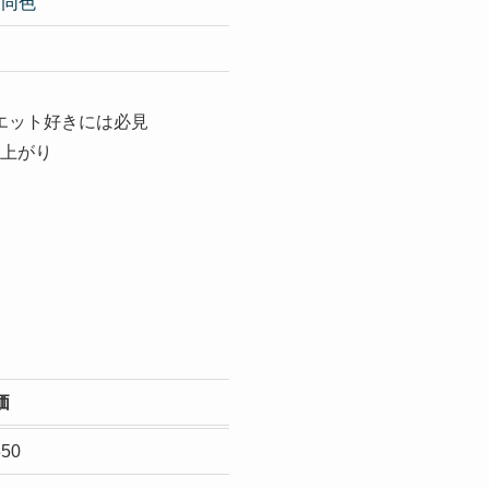
頃同色
エット好きには必見
上がり
価
50