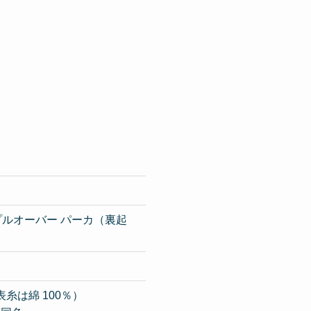
 プルオーバー パーカ（裏起
表糸は綿 100％）