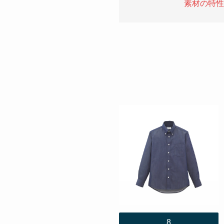
素材の特性
8