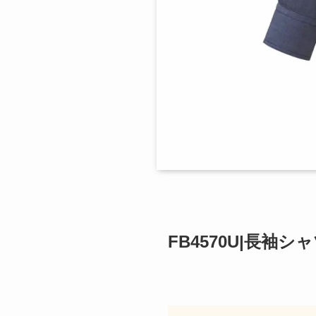
FB4570U|長袖シ